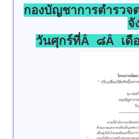
กองบัญชาการตำรวจ
จั
วันศุกร์ที่Â ๘Â 