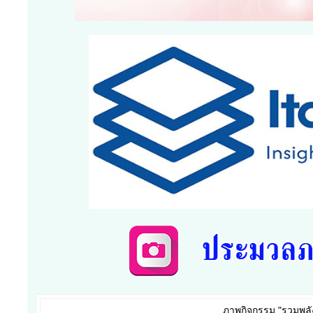
ภาพกิจกรรม "รวมพลังส
ศุกร์, 25 กรกฏาคม 2
เทศบาลตำบลเหมืองใ