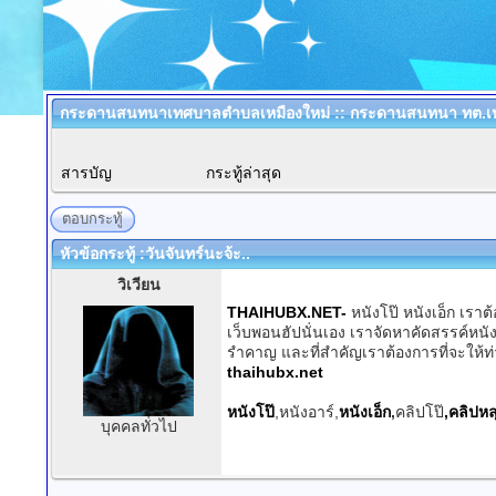
กระดานสนทนาเทศบาลตำบลเหมืองใหม่ :: กระดานสนทนา ทต.เห
สารบัญ
กระทู้ล่าสุด
ตอบกระทู้
หัวข้อกระทู้ :วันจันทร์นะจ้ะ..
วิเวียน
THAIHUBX.NET-
หนังโป๊ หนังเอ็ก เราต
เว็บพอนฮัปนั่นเอง เราจัดหาคัดสรรค์หนัง
รำคาญ และที่สำคัญเราต้องการที่จะให้ท่า
thaihubx.net
หนังโป๊
,หนังอาร์,
หนังเอ็ก
,
คลิปโป๊
,คลิปหล
บุคคลทั่วไป