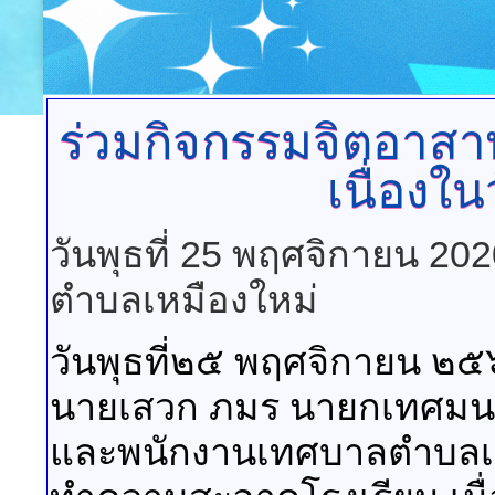
ร่วมกิจกรรมจิตอาส
เนื่องใ
วันพุธที่ 25 พฤศจิกายน 20
ตำบลเหมืองใหม่
วันพุธที่๒๕ พฤศจิกายน ๒
นายเสวก ภมร นายกเทศมนต
และพนักงานเทศบาลตำบลเห