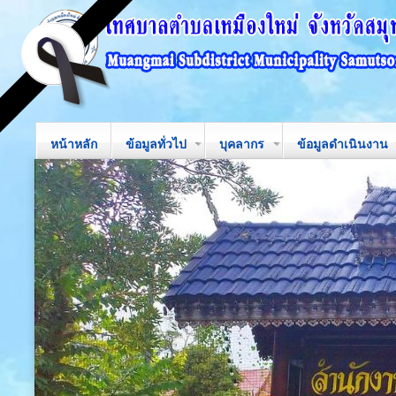
หน้าหลัก
ข้อมูลทั่วไป
บุคลากร
ข้อมูลดำเนินงาน