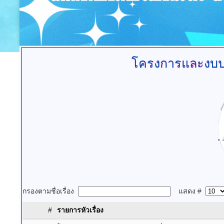
โครงการและงบ
กรองตามชื่อเรื่อง
แสดง #
#
รายการหัวเรื่อง