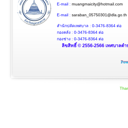
E-mail :
muangmaicity@hotmail.com
E-mail :
saraban_05750301@dla.go.th
สำนักปลัดเทศบาล : 0-3476-8364
ต่อ
กองคลัง : 0-3476-8364
ต่อ
กองช่าง : 0-3476-8364 ต่อ
ลิขสิทธิ์ © 2556-2566 เทศบาลตำบ
Than