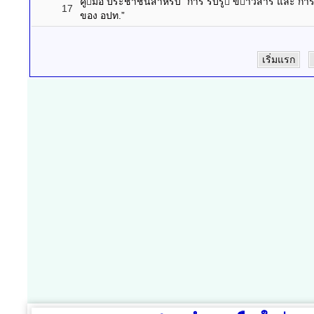
คูมือ ประชาชนสำหรับ “การ รับรู ขาวสาร และ กา
17
ของ อปท.”
เริ่มแรก