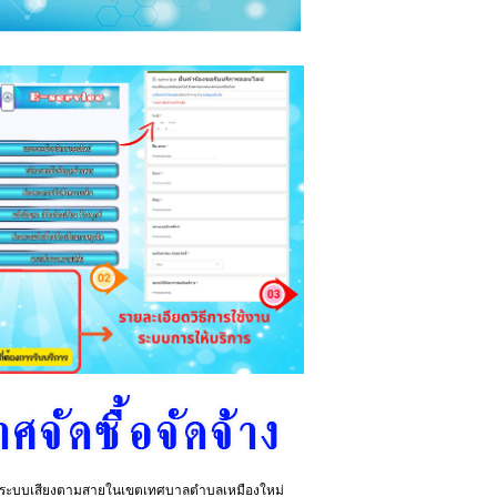
้งระบบเสียงตามสายในเขตเทศบาลตำบลเหมืองใหม่