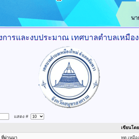
งการและงบประมาณ
เทศบาลตำบลเหมือง
แสดง #
เขียนโดย
ี่ผ่านมา
ทต.เหมือ